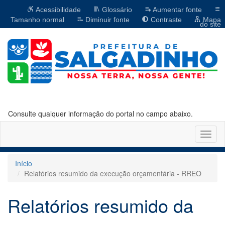
Acessibilidade
Glossário
Aumentar fonte
Tamanho normal
Diminuir fonte
Contraste
Mapa
do site
Consulte qualquer informação do portal no campo abaixo.
Altern
naveg
Início
Relatórios resumido da execução orçamentária - RREO
Relatórios resumido da