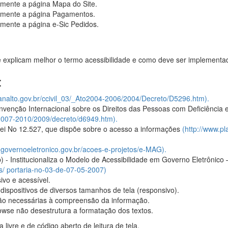
mente a página Mapa do Site.
amente a página Pagamentos.
mente a página e-Sic Pedidos.
e explicam melhor o termo acessibilidade e como deve ser implementado
:
lanalto.gov.br/ccivil_03/_Ato2004-2006/2004/Decreto/D5296.htm).
venção Internacional sobre os Direitos das Pessoas com Deficiência 
to2007-2010/2009/decreto/d6949.htm).
Lei No 12.527, que dispõe sobre o acesso a informações
(http://www.pl
.governoeletronico.gov.br/acoes-e-projetos/e-MAG).
) - Institucionaliza o Modelo de Acessibilidade em Governo Eletrônico 
os/ portaria-no-03-de-07-05-2007)
ivo e acessível.
dispositivos de diversos tamanhos de tela (responsivo).
ão necessárias à compreensão da informação.
wse não desestrutura a formatação dos textos.
vre e de código aberto de leitura de tela.