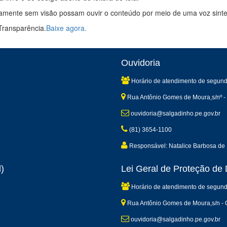
amente sem visão possam ouvir o conteúdo por meio de uma voz sinte
Transparência.
Baixe agora.
Ouvidoria
Horário de atendimento de segund
Rua Antônio Gomes de Moura,s/nº -
ouvidoria@salgadinho.pe.gov.br
(81) 3654-1100
Responsável: Natalice Barbosa de
)
Lei Geral de Proteção d
Horário de atendimento de segund
Rua Antônio Gomes de Moura,s/n - 
ouvidoria@salgadinho.pe.gov.br