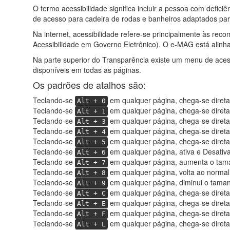
O termo acessibilidade significa incluir a pessoa com defic
de acesso para cadeira de rodas e banheiros adaptados para
Na internet, acessibilidade refere-se principalmente às r
Acessibilidade em Governo Eletrônico). O e-MAG está alinh
Na parte superior do Transparência existe um menu de aces
disponíveis em todas as páginas.
Os padrões de atalhos são:
Teclando-se
em qualquer página, chega-se diretam
Alt + 0
Teclando-se
em qualquer página, chega-se direta
Alt + 1
Teclando-se
em qualquer página, chega-se diret
Alt + 3
Teclando-se
em qualquer página, chega-se direta
Alt + 4
Teclando-se
em qualquer página, chega-se direta
Alt + 5
Teclando-se
em qualquer página, ativa e Desativa
Alt + 6
Teclando-se
em qualquer página, aumenta o tama
Alt + 7
Teclando-se
em qualquer página, volta ao normal
Alt + 8
Teclando-se
em qualquer página, diminui o taman
Alt + 9
Teclando-se
em qualquer página, chega-se direta
Alt + C
Teclando-se
em qualquer página, chega-se diret
Alt + E
Teclando-se
em qualquer página, chega-se diret
Alt + F
Teclando-se
em qualquer página, chega-se direta
Alt + L