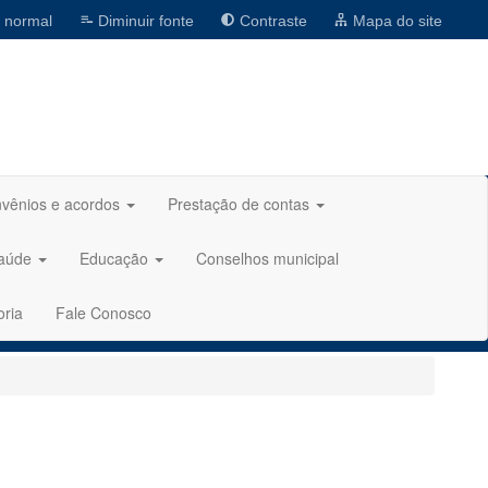
 normal
Diminuir fonte
Contraste
Mapa do site
vênios e acordos
Prestação de contas
aúde
Educação
Conselhos municipal
oria
Fale Conosco