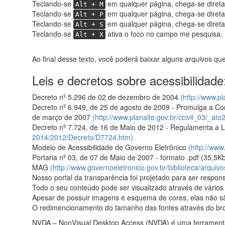
Teclando-se
em qualquer página, chega-se direta
Alt + M
Teclando-se
em qualquer página, chega-se diret
Alt + P
Teclando-se
em qualquer página, chega-se direta
Alt + S
Teclando-se
ativa o foco no campo me pesquisa.
Alt + X
Ao final desse texto, você poderá baixar alguns arquivos qu
Leis e decretos sobre acessibilidade
Decreto nº 5.296 de 02 de dezembro de 2004
(http://www.p
Decreto nº 6.949, de 25 de agosto de 2009 - Promulga a Con
de março de 2007
(http://www.planalto.gov.br/ccivil_03/_a
Decreto nº 7.724, de 16 de Maio de 2012 - Regulamenta a 
2014/2012/Decreto/D7724.htm).
Modelo de Acessibilidade de Governo Eletrônico
(http://www
Portaria nº 03, de 07 de Maio de 2007 - formato .pdf (35,5Kb
MAG
(http://www.governoeletronico.gov.br/biblioteca/arquiv
Nosso portal da transparência foi projetado para ser respons
Todo o seu conteúdo pode ser visualizado através de vários 
Apesar de possuir imagens e esquema de cores, elas não s
O redimencionamento do tamanho das fontes através do bro
NVDA – NonVisual Desktop Access (NVDA) é uma ferramenta li