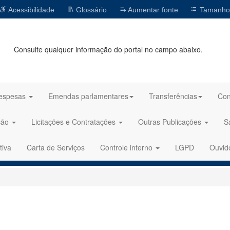
Acessibilidade
Glossário
Aumentar fonte
Tamanho
Consulte qualquer informação do portal no campo abaixo.
espesas
Emendas parlamentares
Transferências
Con
ção
Licitações e Contratações
Outras Publicações
S
tiva
Carta de Serviços
Controle interno
LGPD
Ouvid