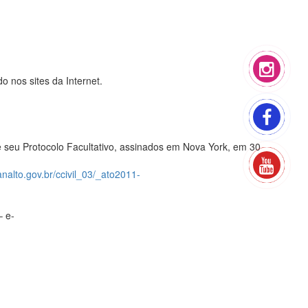
 nos sites da Internet.
e seu Protocolo Facultativo, assinados em Nova York, em 30
analto.gov.br/ccivil_03/_ato2011-
– e-